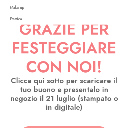
Make up
Estetica
GRAZIE PER
o styling
FESTEGGIARE
 3
CON NOI!
Clicca qui sotto per scaricare il
tuo buono e presentalo in
negozio il 21 luglio (stampato o
in digitale)
ita