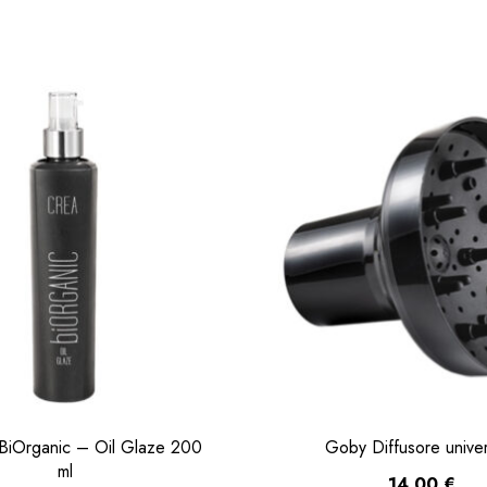
 BiOrganic – Oil Glaze 200
Goby Diffusore unive
ml
14,00
€