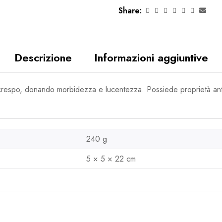
Share:
Descrizione
Informazioni aggiuntive
il crespo, donando morbidezza e lucentezza. Possiede proprietà ant
240 g
5 × 5 × 22 cm