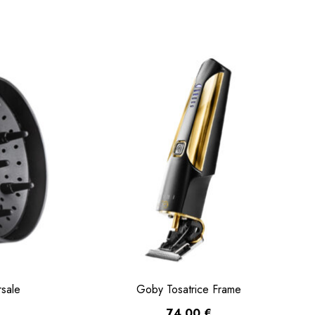
rsale
Goby Tosatrice Frame
74,00
€