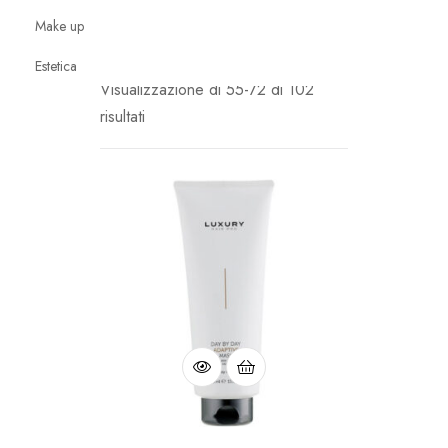
Make up
Estetica
o styling
Visualizzazione di 55-72 di 102
risultati
 3
ita