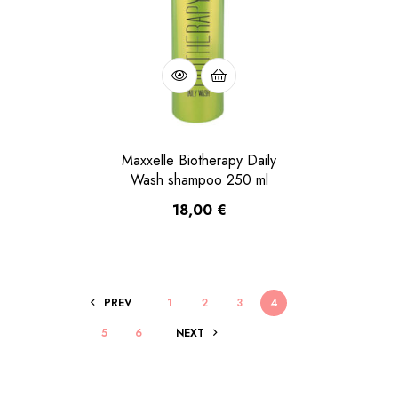
Maxxelle Biotherapy Daily
Wash shampoo 250 ml
18,00
€
PREV
1
2
3
4
5
6
NEXT