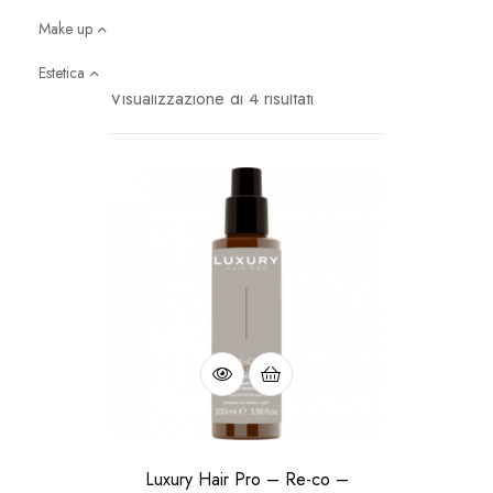
Make up
Estetica
o styling
Visualizzazione di 4 risultati
 3
ita
Luxury Hair Pro – Re-co –